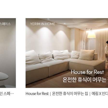
Urban Chic ｜뉴트럴 컬러와 메탈 & 블랙 포인트의 조화 ｜예림 X 인디자인 스페이스
House for Rest｜온전한 휴식이 머무는 집｜예림 X 