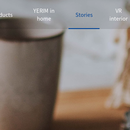
YERIM in
VR
ducts
Stories
home
interior